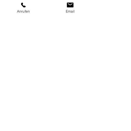
Anrufen
Email
Diese Veranstaltung teilen
Sylvia Granitzer
Fragant |
9831 Flattach
Österreich
+43 (0) 676 641 56 28